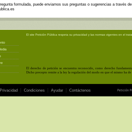
pregunta formulada, puede enviarnos sus preguntas o sugerencias a través d
blica.es
El site
Petición Pública
respeta su privacidad y las normas vigentes en el trat
ento
Media
o
re
El derecho de petición se encuentra reconocido, como derecho fundamental
Dicho precepto remite a la ley la regulación del modo en que el mismo ha de e
 Privacidad
Condiciones
Ayudar
Contáctenos
Petición P