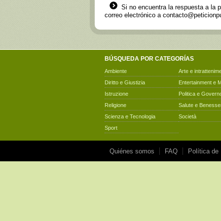
Si no encuentra la respuesta a la 
correo electrónico a
contacto@peticionpu
BÚSQUEDA POR CATEGORÍAS
Ambiente
Arte e intrattenim
Diritto e Giustizia
Entertainment e 
Istruzione
Politica e Govern
Religione
Salute e Benesse
Scienza e Tecnologia
Società
Sport
Quiénes somos
FAQ
Política de