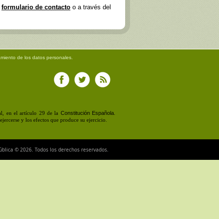
e
formulario de contacto
o a través del
amiento de los datos personales.
Constitución Española
, en el artículo 29 de la
.
jercerse y los efectos que produce su ejercicio.
ública © 2026. Todos los derechos reservados.