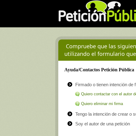
Compruebe que las siguient
utilizando el formulario que
Ayuda/Contactos Petición Pública
Firmado o tienen intención de f
Quiero contactar con el autor d
Quiero eliminar mi firma
Tengo la intención de crear o 
Soy el autor de una petición