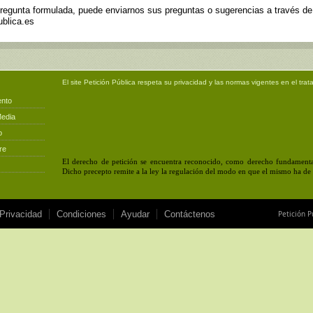
pregunta formulada, puede enviarnos sus preguntas o sugerencias a través d
blica.es
El site
Petición Pública
respeta su privacidad y las normas vigentes en el trat
ento
Media
o
re
El derecho de petición se encuentra reconocido, como derecho fundamental
Dicho precepto remite a la ley la regulación del modo en que el mismo ha de e
 Privacidad
Condiciones
Ayudar
Contáctenos
Petición P