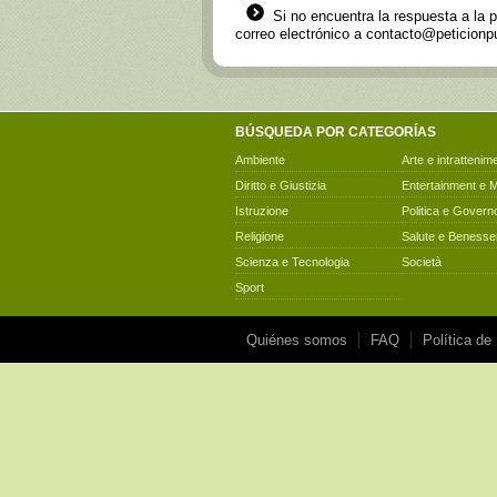
Si no encuentra la respuesta a la 
correo electrónico a
contacto@peticionpu
BÚSQUEDA POR CATEGORÍAS
Ambiente
Arte e intrattenim
Diritto e Giustizia
Entertainment e 
Istruzione
Politica e Govern
Religione
Salute e Benesse
Scienza e Tecnologia
Società
Sport
Quiénes somos
FAQ
Política de