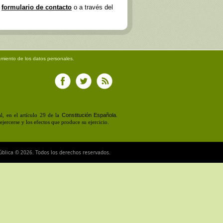
e
formulario de contacto
o a través del
amiento de los datos personales.
Constitución Española
, en el artículo 29 de la
.
jercerse y los efectos que produce su ejercicio.
ública © 2026. Todos los derechos reservados.