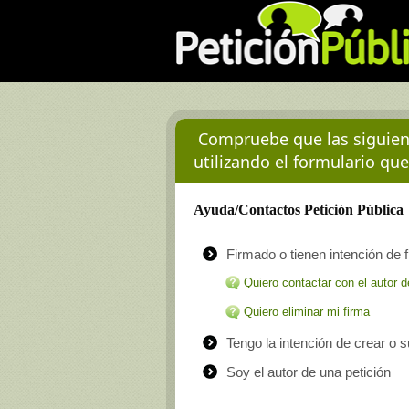
Compruebe que las siguient
utilizando el formulario que
Ayuda/Contactos Petición Pública
Firmado o tienen intención de f
Quiero contactar con el autor d
Quiero eliminar mi firma
Tengo la intención de crear o 
Soy el autor de una petición