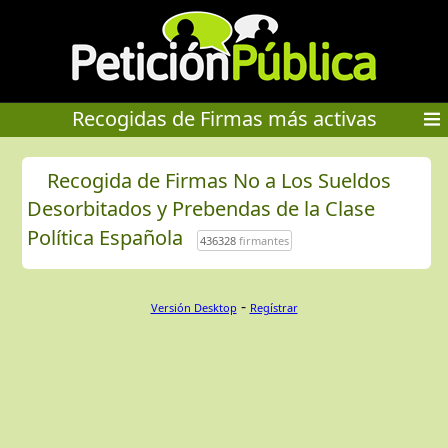
Recogidas de Firmas más activas
Recogida de Firmas No a Los Sueldos
Desorbitados y Prebendas de la Clase
Política Española
436328
firmantes
-
Versión Desktop
Regístrar