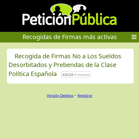
Recogidas de Firmas más activas
Recogida de Firmas No a Los Sueldos
Desorbitados y Prebendas de la Clase
Política Española
436328
firmantes
-
Versión Desktop
Regístrar