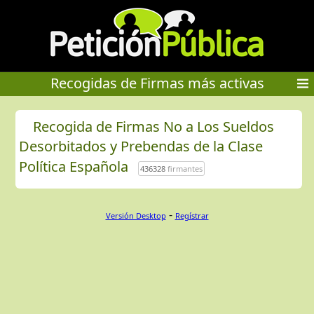
Recogidas de Firmas más activas
Recogida de Firmas No a Los Sueldos
Desorbitados y Prebendas de la Clase
Política Española
436328
firmantes
-
Versión Desktop
Regístrar