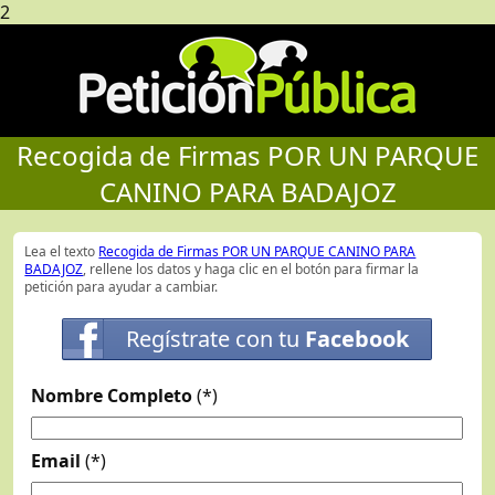
2
Recogida de Firmas POR UN PARQUE
CANINO PARA BADAJOZ
Lea el texto
Recogida de Firmas POR UN PARQUE CANINO PARA
BADAJOZ
, rellene los datos y haga clic en el botón para firmar la
petición para ayudar a cambiar.
Regístrate con tu
Facebook
Nombre Completo
(*)
Email
(*)