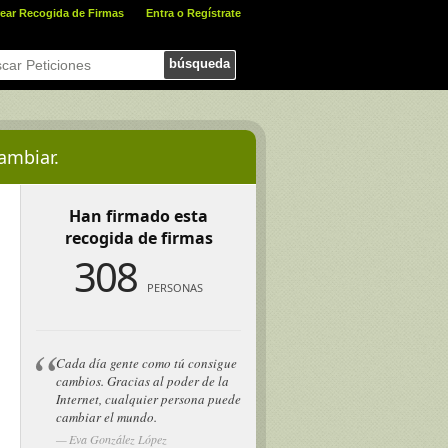
ear Recogida de Firmas
Entra o Regístrate
búsqueda
ambiar.
Han firmado esta
recogida de firmas
308
PERSONAS
Cada día gente como tú consigue
cambios. Gracias al poder de la
Internet, cualquier persona puede
cambiar el mundo.
Eva González López