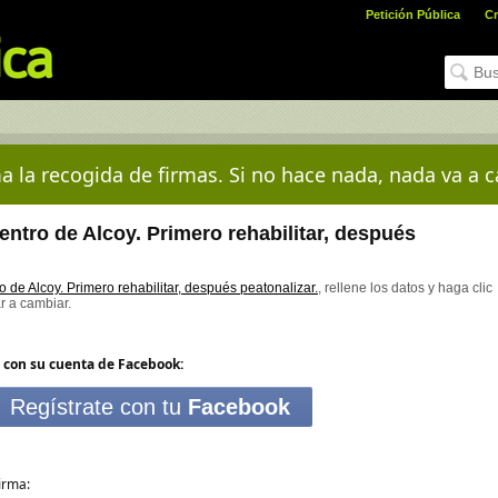
Petición Pública
Cr
a la recogida de firmas. Si no hace nada, nada va a c
centro de Alcoy. Primero rehabilitar, después
o de Alcoy. Primero rehabilitar, después peatonalizar.
, rellene los datos y haga clic
r a cambiar.
 con su cuenta de Facebook:
Regístrate con tu
Facebook
irma: