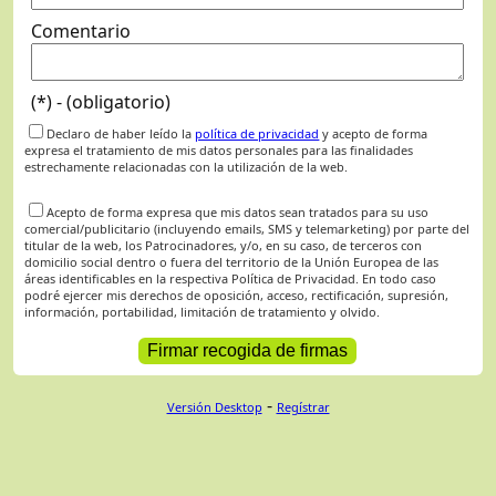
Comentario
(*) - (obligatorio)
Declaro de haber leído la
política de privacidad
y acepto de forma
expresa el tratamiento de mis datos personales para las finalidades
estrechamente relacionadas con la utilización de la web.
Acepto de forma expresa que mis datos sean tratados para su uso
comercial/publicitario (incluyendo emails, SMS y telemarketing) por parte del
titular de la web, los Patrocinadores, y/o, en su caso, de terceros con
domicilio social dentro o fuera del territorio de la Unión Europea de las
áreas identificables en la respectiva Política de Privacidad. En todo caso
podré ejercer mis derechos de oposición, acceso, rectificación, supresión,
información, portabilidad, limitación de tratamiento y olvido.
-
Versión Desktop
Regístrar