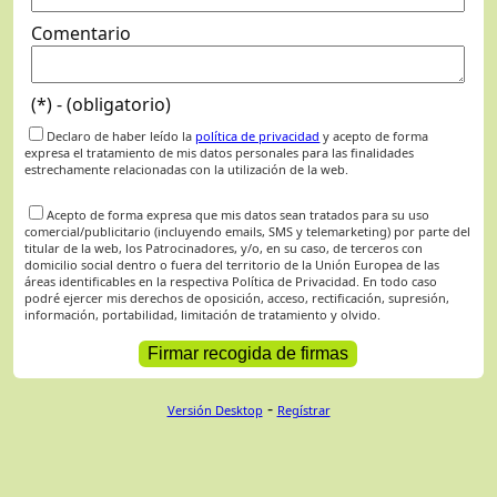
Comentario
(*) - (obligatorio)
Declaro de haber leído la
política de privacidad
y acepto de forma
expresa el tratamiento de mis datos personales para las finalidades
estrechamente relacionadas con la utilización de la web.
Acepto de forma expresa que mis datos sean tratados para su uso
comercial/publicitario (incluyendo emails, SMS y telemarketing) por parte del
titular de la web, los Patrocinadores, y/o, en su caso, de terceros con
domicilio social dentro o fuera del territorio de la Unión Europea de las
áreas identificables en la respectiva Política de Privacidad. En todo caso
podré ejercer mis derechos de oposición, acceso, rectificación, supresión,
información, portabilidad, limitación de tratamiento y olvido.
-
Versión Desktop
Regístrar