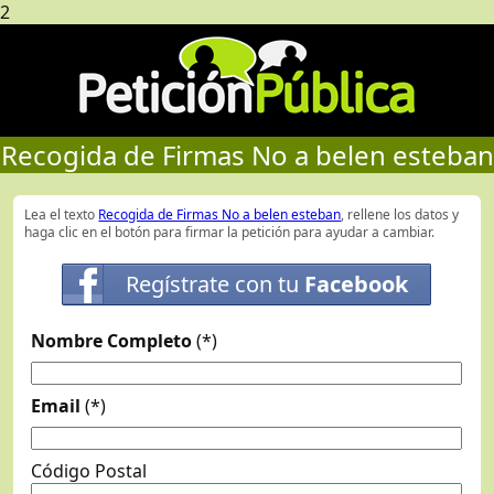
2
Recogida de Firmas No a belen esteban
Lea el texto
Recogida de Firmas No a belen esteban
, rellene los datos y
haga clic en el botón para firmar la petición para ayudar a cambiar.
Regístrate con tu
Facebook
Nombre Completo
(*)
Email
(*)
Código Postal