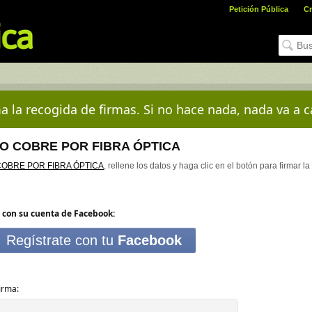
Petición Pública
Cr
a la recogida de firmas. Si no hace nada, nada va a c
O COBRE POR FIBRA ÓPTICA
OBRE POR FIBRA ÓPTICA
, rellene los datos y haga clic en el botón para firmar la
 con su cuenta de Facebook:
Regístrate con tu
Facebook
irma: