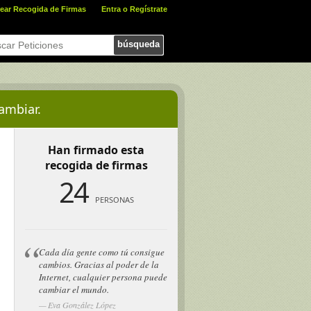
ear Recogida de Firmas
Entra o Regístrate
búsqueda
ambiar.
Han firmado esta
recogida de firmas
24
PERSONAS
Cada día gente como tú consigue
cambios. Gracias al poder de la
Internet, cualquier persona puede
cambiar el mundo.
Eva González López