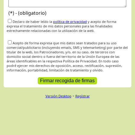
(*) - (obligatorio)
Declaro de haber leído la
política de privacidad
y acepto de forma
expresa el tratamiento de mis datos personales para las finalidades
estrechamente relacionadas con la utilización de la web.
Acepto de forma expresa que mis datos sean tratados para su uso
comercial/publicitario (incluyendo emails, SMS y telemarketing) por parte del
titular de la web, los Patrocinadores, y/o, en su caso, de terceros con
domicilio social dentro o fuera del territorio de la Unión Europea de las
áreas identificables en la respectiva Política de Privacidad. En todo caso
podré ejercer mis derechos de oposición, acceso, rectificación, supresión,
información, portabilidad, limitación de tratamiento y olvido.
-
Versión Desktop
Regístrar