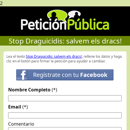
2
Stop Draguicidis: salvem els dracs!
Lea el texto
Stop Draguicidis: salvem els dracs!
, rellene los datos y haga
clic en el botón para firmar la petición para ayudar a cambiar.
Regístrate con tu
Facebook
Nombre Completo
(*)
Email
(*)
Comentario