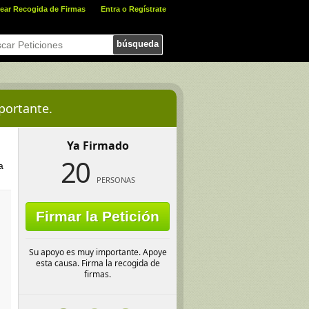
ear Recogida de Firmas
Entra o Regístrate
búsqueda
portante.
Ya Firmado
20
a
PERSONAS
Firmar la Petición
Su apoyo es muy importante. Apoye
esta causa. Firma la recogida de
firmas.