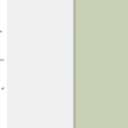
le
ión
 el