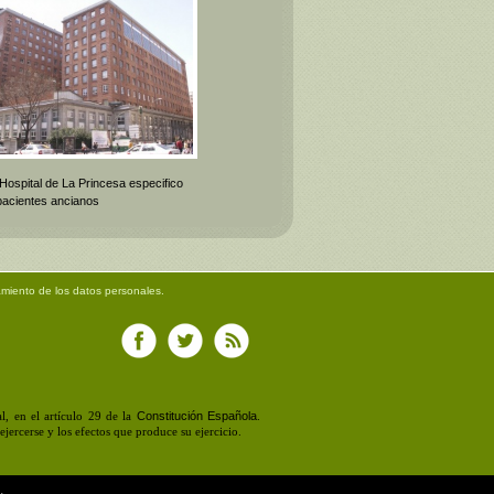
 Hospital de La Princesa especifico
pacientes ancianos
amiento de los datos personales.
Constitución Española
, en el artículo 29 de la
.
jercerse y los efectos que produce su ejercicio.