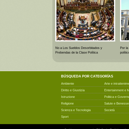
No a Los Sueldos Desorbitados y
Por la
Prebendas de la Clase Política
polít
BÚSQUEDA POR CATEGORÍAS
Ambiente
Arte e intrattenim
Diritto e Giustizia
Entertainment e 
Istruzione
Politica e Govern
Religione
Salute e Benesse
Scienza e Tecnologia
Società
Sport