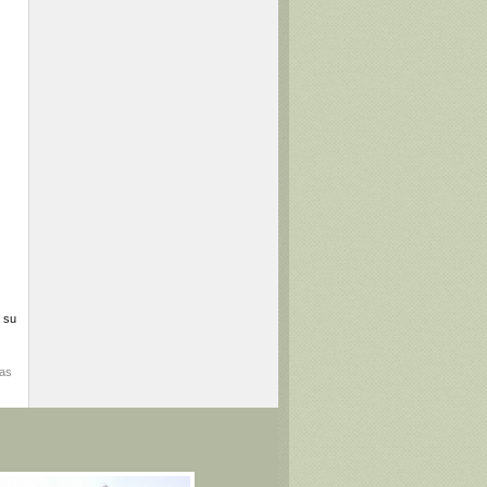
n su
mas