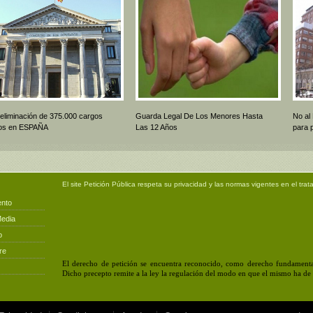
 eliminación de 375.000 cargos
Guarda Legal De Los Menores Hasta
No al
icos en ESPAÑA
Las 12 Años
para 
El site
Petición Pública
respeta su privacidad y las normas vigentes en el trat
ento
Media
o
re
El derecho de petición se encuentra reconocido, como derecho fundamental
Dicho precepto remite a la ley la regulación del modo en que el mismo ha de e