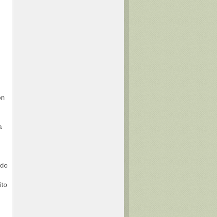
ón
a
ado
ito