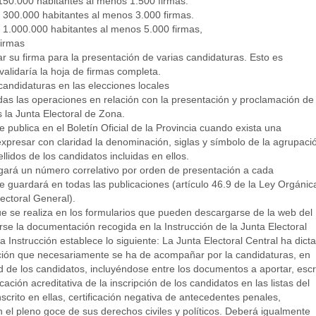
150.000 habitantes al menos 1.500 firmas.
 300.000 habitantes al menos 3.000 firmas.
 1.000.000 habitantes al menos 5.000 firmas,
firmas
r su firma para la presentación de varias candidaturas. Esto es
validaría la hoja de firmas completa.
candidaturas en las elecciones locales
das las operaciones en relación con la presentación y proclamación de
s la Junta Electoral de Zona.
 publica en el Boletín Oficial de la Provincia cuando exista una
xpresar con claridad la denominación, siglas y símbolo de la agrupaci
lidos de los candidatos incluidas en ellos.
orgará un número correlativo por orden de presentación a cada
 guardará en todas las publicaciones (artículo 46.9 de la Ley Orgánic
ectoral General).
ue se realiza en los formularios que pueden descargarse de la web del
rse la documentación recogida en la Instrucción de la Junta Electoral
 Instrucción establece lo siguiente: La Junta Electoral Central ha dict
ción que necesariamente se ha de acompañar por la candidaturas, en
ad de los candidatos, incluyéndose entre los documentos a aportar, escr
cación acreditativa de la inscripción de los candidatos en las listas del
nscrito en ellas, certificación negativa de antecedentes penales,
n el pleno goce de sus derechos civiles y políticos. Deberá igualmente