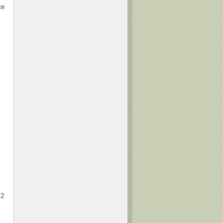
te
.2