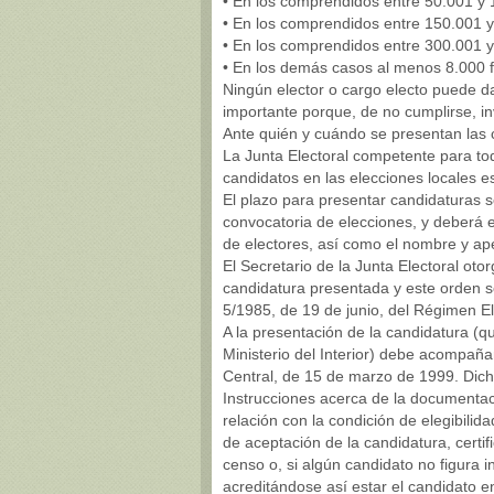
• En los comprendidos entre 50.001 y 
• En los comprendidos entre 150.001 y
• En los comprendidos entre 300.001 y
• En los demás casos al menos 8.000 
Ningún elector o cargo electo puede da
importante porque, de no cumplirse, in
Ante quién y cuándo se presentan las 
La Junta Electoral competente para to
candidatos en las elecciones locales e
El plazo para presentar candidaturas se
convocatoria de elecciones, y deberá e
de electores, así como el nombre y apel
El Secretario de la Junta Electoral ot
candidatura presentada y este orden se
5/1985, de 19 de junio, del Régimen El
A la presentación de la candidatura (q
Ministerio del Interior) debe acompaña
Central, de 15 de marzo de 1999. Dicha
Instrucciones acerca de la documenta
relación con la condición de elegibilid
de aceptación de la candidatura, certifi
censo o, si algún candidato no figura i
acreditándose así estar el candidato e