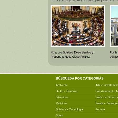
No a Los Sueldos Desorbitados y
Por la
Prebendas de la Clase Política
polít
BÚSQUEDA POR CATEGORÍAS
Ambiente
Arte e intrattenim
Diritto e Giustizia
Entertainment e 
Istruzione
Politica e Govern
Religione
Salute e Benesse
Scienza e Tecnologia
Società
Sport