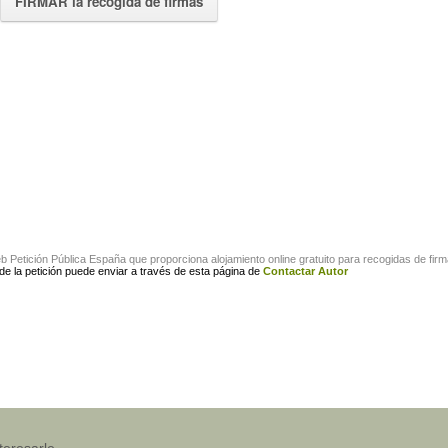
FIRMAR la recogida de firmas
eb
Petición Pública España
que proporciona alojamiento online gratuito para
recogidas de fir
 de la petición puede enviar a través de esta página de
Contactar Autor
teresarle