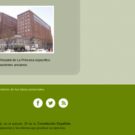
 Hospital de La Princesa especifico
pacientes ancianos
amiento de los datos personales.
Constitución Española
, en el artículo 29 de la
.
jercerse y los efectos que produce su ejercicio.