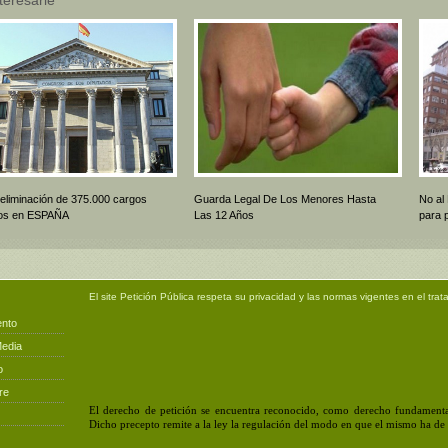
 eliminación de 375.000 cargos
Guarda Legal De Los Menores Hasta
No al
icos en ESPAÑA
Las 12 Años
para 
El site
Petición Pública
respeta su privacidad y las normas vigentes en el trat
ento
Media
o
re
El derecho de petición se encuentra reconocido, como derecho fundamental
Dicho precepto remite a la ley la regulación del modo en que el mismo ha de e