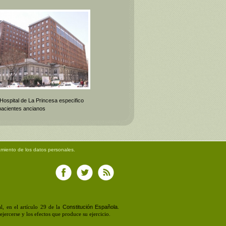
 Hospital de La Princesa especifico
pacientes ancianos
amiento de los datos personales.
Constitución Española
, en el artículo 29 de la
.
jercerse y los efectos que produce su ejercicio.