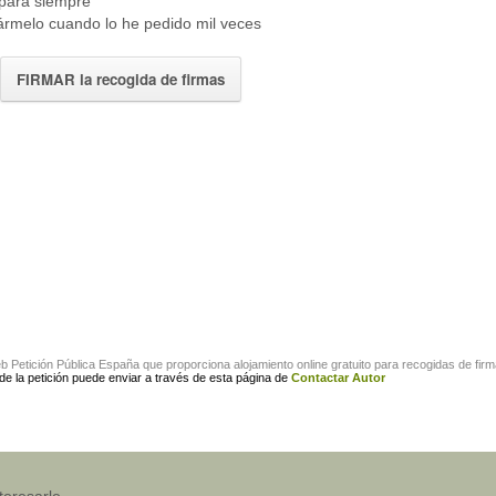
para siempre
ármelo cuando lo he pedido mil veces
FIRMAR la recogida de firmas
eb
Petición Pública España
que proporciona alojamiento online gratuito para
recogidas de fir
 de la petición puede enviar a través de esta página de
Contactar Autor
teresarle