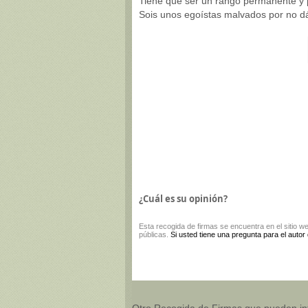
Tiene que ser un rango permanente y 
Sois unos egoístas malvados por no d
¿Cuál es su opinión?
Esta
recogida de firmas
se encuentra en el sitio w
públicas.
Si usted tiene una pregunta para el autor
Otro Recogida de Firmas que pueden in