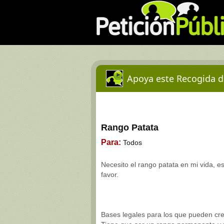
Apoya este Recogida d
Rango Patata
Para:
Todos
Necesito el rango patata en mi vida, 
favor.
Bases legales para los que pueden cr