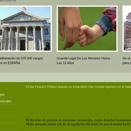
 eliminación de 375.000 cargos
Guarda Legal De Los Menores Hasta
No al
icos en ESPAÑA
Las 12 Años
para 
El site
Petición Pública
respeta su privacidad y las normas vigentes en el trat
gía
Animales
El derecho de petición se encuentra reconocido, como derecho fundamental
Dicho precepto remite a la ley la regulación del modo en que el mismo ha de e