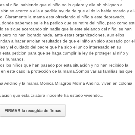
al niño, sabiendo que el niño no lo quiere y ella ah obligado a
ón se acerco a ella a pedirle ayuda de que el tio lo habia tocado y ell
eto. Claramente la mama esta ofreciendo el niño a este depravado,
ta donde sabemos se le ha pedido que se retire del niño, pero como es
o se sigue acercando sin nadie que le este alejando del niño, se han
s pero no han logrado nada, ante estas organizaciones, aun ellos
dan a hacer arrojan resultados de que el niño ah sido abusado por el
les y el cuidado del padre que ha sido el unico interesado en su
esta peticion para que se haga cumplir la ley de proteger al niño y
chos humanos.
dos los niños que han pasado por esta situación y no han recibido la
 en este caso la protección de la mama.Somos varias familias las que
ina Andino y la mama Monica Milagros Molina Andino, viven en colonia
uacion que esta criatura inocente ha estado viviendo...
FIRMAR la recogida de firmas