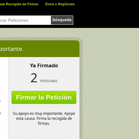
ear Recogida de Firmas
Entra o Regístrate
búsqueda
portante.
Ya Firmado
2
PERSONAS
Firmar la Petición
s
o
Su apoyo es muy importante. Apoye
esta causa. Firma la recogida de
firmas.