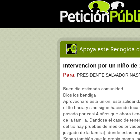
Apoya este Recogida d
Intervencion por un niño de
Para:
PRESIDENTE SALVADOR NASR
Buen dia estimada comunidad
Dios los bendiga
Aprovechare esta unión, esta solidari
el tío hacia y sino sigue haciendo toca
pasado por casi 4 años que ahora tiene 
de la familia. Dándose el caso de ten
del tío hay pruebas de medios privado
juzgado de la familia), donde estas o
Sepan también que la propia mama, no 