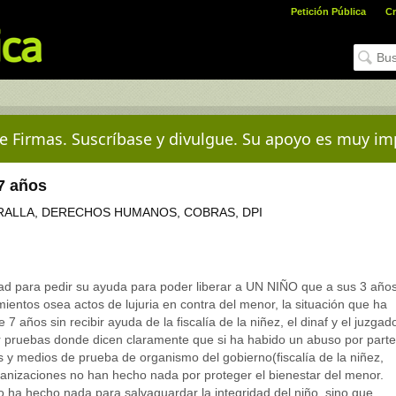
Petición Pública
Cr
e Firmas. Suscríbase y divulgue. Su apoyo es muy im
 7 años
ALLA, DERECHOS HUMANOS, COBRAS, DPI
dad para pedir su ayuda para poder liberar a UN NIÑO que a sus 3 año
mientos osea actos de lujuria en contra del menor, la situación que ha
7 años sin recibir ayuda de la fiscalía de la niñez, el dinaf y el juzgad
er pruebas donde dicen claramente que si ha habido un abuso por parte
s y medios de prueba de organismo del gobierno(fiscalía de la niñez,
rganizaciones no han hecho nada por proteger el bienestar del menor.
ha hecho nada para salvaguardar la integridad del niño, sino que