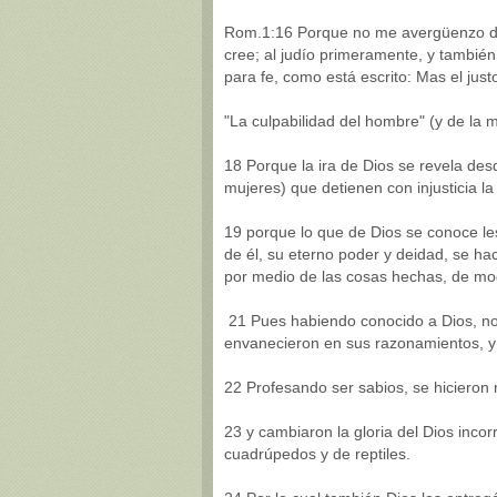
Rom.1:16 Porque no me avergüenzo del
cree; al judío primeramente, y también 
para fe, como está escrito: Mas el justo 
"La culpabilidad del hombre" (y de la m
18 Porque la ira de Dios se revela desd
mujeres) que detienen con injusticia la
19 porque lo que de Dios se conoce les
de él, su eterno poder y deidad, se h
por medio de las cosas hechas, de mo
21 Pues habiendo conocido a Dios, no l
envanecieron en sus razonamientos, y
22 Profesando ser sabios, se hicieron 
23 y cambiaron la gloria del Dios inco
cuadrúpedos y de reptiles.