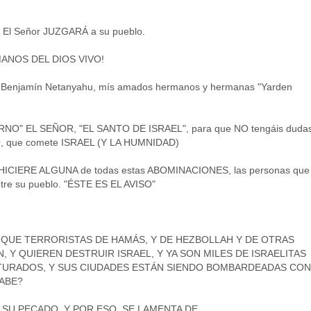
ez: El Señor JUZGARÁ a su pueblo.
ANOS DEL DIOS VIVO!
 Benjamín Netanyahu, mís amados hermanos y hermanas "Yarden
TERNO" EL SEÑOR, "EL SANTO DE ISRAEL", para que NO tengáis duda
 que comete ISRAEL (Y LA HUMNIDAD)
ICIERE ALGUNA de todas estas ABOMINACIONES, las personas que
re su pueblo. "ÉSTE ES EL AVISO"
 QUE TERRORISTAS DE HAMÁS, Y DE HEZBOLLAH Y DE OTRAS
 Y QUIEREN DESTRUIR ISRAEL, Y YA SON MILES DE ISRAELITAS
TURADOS, Y SUS CIUDADES ESTÁN SIENDO BOMBARDEADAS CON
ABE?
 SU PECADO, Y POR ESO, SE LAMENTA DE