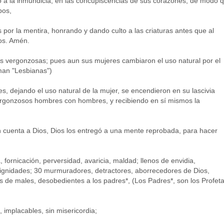
gó a la inmundicia, en las concupiscencias de sus corazones, de modo 
pos,
por la mentira, honrando y dando culto a las criaturas antes que al
los. Amén.
es vergonzosas; pues aun sus mujeres cambiaron el uso natural por el
aman "Lesbianas")
, dejando el uso natural de la mujer, se encendieron en su lascivia
rgonzosos hombres con hombres, y recibiendo en sí mismos la
 cuenta a Dios, Dios los entregó a una mente reprobada, para hacer
, fornicación, perversidad, avaricia, maldad; llenos de envidia,
lignidades; 30 murmuradores, detractores, aborrecedores de Dios,
res de males, desobedientes a los padres*, (Los Padres*, son los Profeta
, implacables, sin misericordia;