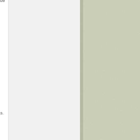
que
s.