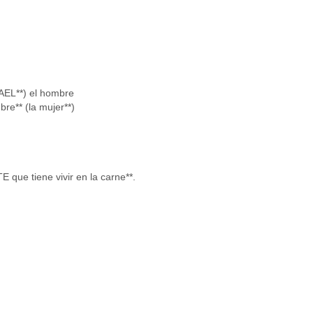
EL**) el hombre
re** (la mujer**)
e tiene vivir en la carne**.