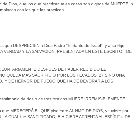
io de Dios, que los que practican tales cosas son dignos de MUERTE, 
mplacen con los que las practican.
os que DESPRECIEN a Dios Padre "El Santo de Israel", y a su Hijo
 LA VERDAD Y LA SALVACIÓN, PRESENTADA EN ESTE ESCRITO, "DE
VOLUNTARIAMENTE DESPUÉS DE HABER RECIBIDO EL
NO QUEDA MÁS SACRIFICIO POR LOS PECADOS, 27 SINO UNA
O, Y DE HERVOR DE FUEGO QUE HA DE DEVORAR A LOS
 el testimonio de dos o de tres testigos MUERE IRREMISIBLEMENTE.
que MERECERÁ EL QUE pisoteare AL HIJO DE DIOS, y tuviere por
LA CUAL fue SANTIFICADO, E HICIERE AFRENTA AL ESPÍRITU DE