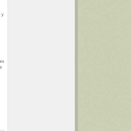
e
 y
les
s