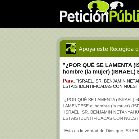
Apoya este Recogida d
"¿POR QUÉ SE LAMENTA (ISR
hombre (la mujer) (ISRAEL
Para:
"ISRAEL, SR. BENJAMIN NET
ESTAIS IDENTIFICADAS CON NUES
"¿POR QUÉ SE LAMENTA (ISRAEL) el h
LAMENTESE el hombre (la mujer) (I
"ISRAEL, SR. BENJAMIN NETANYAH
ESTÁIS IDENTIFICADAS CON NUES
"Esta es la verdad de Dios que ISRA