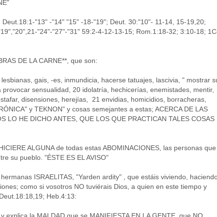
NE"
 Deut.18:1-"13" -"14" "15" -18-"19"; Deut. 30:"10"- 11-14, 15-19,20;
7-"19","20",21-"24"-"27"-"31" 59:2-4-12-13-15; Rom.1:18-32; 3:10-18; 1C
RAS DE LA CARNE**, que son:
 lesbianas, gais, -es, inmundicia, hacerse tatuajes, lascivia, " mostrar s
provocar sensualidad, 20 idolatría, hechicerías, enemistades, mentir,
 estafar, disensiones, herejías, 21 envidias, homicidios, borracheras,
CTRÓNICA" y TEKNON" y cosas semejantes a estas; ACERCA DE LAS
S LO HE DICHO ANTES, QUE LOS QUE PRACTICAN TALES COSAS
ICIERE ALGUNA de todas estas ABOMINACIONES, las personas que
re su pueblo. "ÉSTE ES EL AVISO"
hermanas ISRAELITAS, "Yarden ardity" , que estáis viviendo, haciend
ones; como si vosotros NO tuviérais Dios, a quien en este tiempo y
Deut.18:18,19; Heb.4:13:
ice y explica la MALDAD que se MANIFIESTA EN LA GENTE, que NO