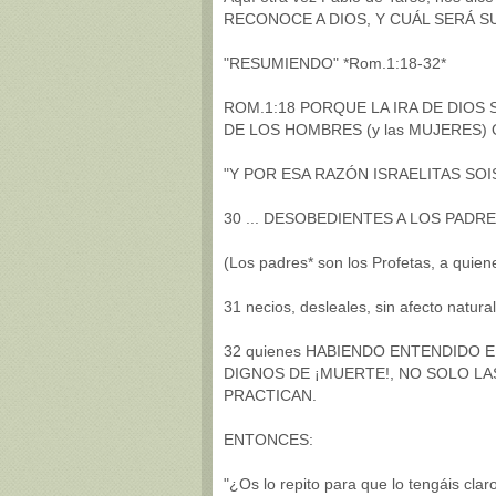
RECONOCE A DIOS, Y CUÁL SERÁ SU
"RESUMIENDO" *Rom.1:18-32*
ROM.1:18 PORQUE LA IRA DE DIOS 
DE LOS HOMBRES (y las MUJERES) 
"Y POR ESA RAZÓN ISRAELITAS SOI
30 ... DESOBEDIENTES A LOS PADRE
(Los padres* son los Profetas, a qui
31 necios, desleales, sin afecto natura
32 quienes HABIENDO ENTENDIDO 
DIGNOS DE ¡MUERTE!, NO SOLO L
PRACTICAN.
ENTONCES:
"¿Os lo repito para que lo tengáis clar