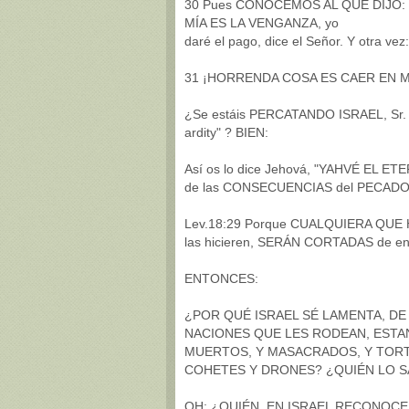
30 Pues CONOCEMOS AL QUE DIJO:
MÍA ES LA VENGANZA, yo
daré el pago, dice el Señor. Y otra v
31 ¡HORRENDA COSA ES CAER EN M
¿Se estáis PERCATANDO ISRAEL, Sr.
ardity" ? BIEN:
Así os lo dice Jehová, "YAHVÉ EL E
de las CONSECUENCIAS del PECADO,
Lev.18:29 Porque CUALQUIERA QUE H
las hicieren, SERÁN CORTADAS de ent
ENTONCES:
¿POR QUÉ ISRAEL SÉ LAMENTA, DE
NACIONES QUE LES RODEAN, ESTAN,
MUERTOS, Y MASACRADOS, Y TOR
COHETES Y DRONES? ¿QUIÉN LO S
OH: ¿QUIÉN, EN ISRAEL RECONOCE