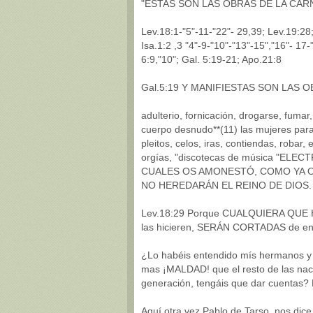
"ESTAS SON LAS OBRAS DE LA CAR
Lev.18:1-"5"-11-"22"- 29,39; Lev.19:28;
Isa.1:2 ,3 "4"-9-"10"-"13"-15","16"- 1
6:9,"10"; Gal. 5:19-21; Apo.21:8
Gal.5:19 Y MANIFIESTAS SON LAS OB
adulterio, fornicación, drogarse, fumar,
cuerpo desnudo**(11) las mujeres para 
pleitos, celos, iras, contiendas, robar,
orgías, "discotecas de música "ELE
CUALES OS AMONESTÓ, COMO YA O
NO HEREDARÁN EL REINO DE DIOS.
Lev.18:29 Porque CUALQUIERA QUE H
las hicieren, SERÁN CORTADAS de ent
¿Lo habéis entendido mís hermanos y 
mas ¡MALDAD! que el resto de las naci
generación, tengáis que dar cuentas? 
Aquí otra vez Pablo de Tarso, nos d