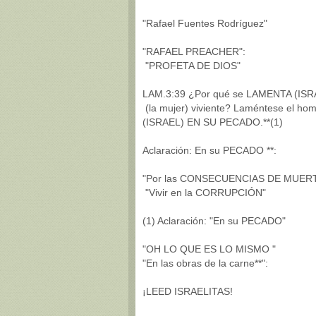
"Rafael Fuentes Rodríguez"
"RAFAEL PREACHER":
"PROFETA DE DIOS"
LAM.3:39 ¿Por qué se LAMENTA (ISRA
(la mujer) viviente? Laméntese el homb
(ISRAEL) EN SU PECADO.**(1)
Aclaración: En su PECADO **:
"Por las CONSECUENCIAS DE MUERTE qu
"Vivir en la CORRUPCIÓN"
(1) Aclaración: "En su PECADO"
"OH LO QUE ES LO MISMO "
"En las obras de la carne**":
¡LEED ISRAELITAS!