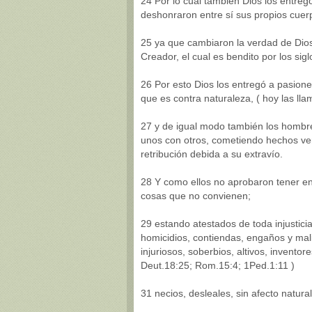
24 Por lo cual también Dios los entre
deshonraron entre sí sus propios cuer
25 ya que cambiaron la verdad de Dios 
Creador, el cual es bendito por los sig
26 Por esto Dios los entregó a pasion
que es contra naturaleza, ( hoy las ll
27 y de igual modo también los hombres
unos con otros, cometiendo hechos ve
retribución debida a su extravío.
28 Y como ellos no aprobaron tener en
cosas que no convienen;
29 estando atestados de toda injusticia
homicidios, contiendas, engaños y ma
injuriosos, soberbios, altivos, invento
Deut.18:25; Rom.15:4; 1Ped.1:11 )
31 necios, desleales, sin afecto natural