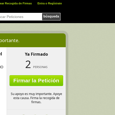
ear Recogida de Firmas
Entra o Regístrate
búsqueda
portante.
l
Ya Firmado
2
NO
PERSONAS
Firmar la Petición
Su apoyo es muy importante. Apoye
esta causa. Firma la recogida de
firmas.