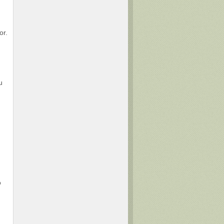
or.
u
o