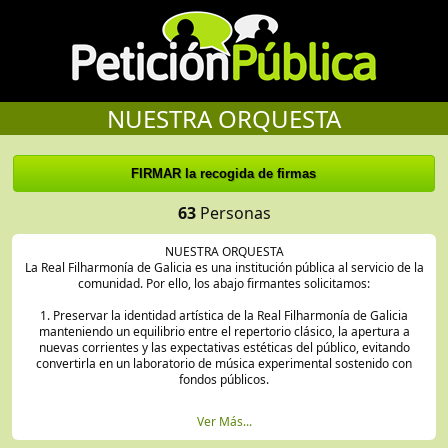
NUESTRA ORQUESTA
63
Personas
NUESTRA ORQUESTA
La Real Filharmonía de Galicia es una institución pública al servicio de la
comunidad. Por ello, los abajo firmantes solicitamos:
1. Preservar la identidad artística de la Real Filharmonía de Galicia
manteniendo un equilibrio entre el repertorio clásico, la apertura a
nuevas corrientes y las expectativas estéticas del público, evitando
convertirla en un laboratorio de música experimental sostenido con
fondos públicos.
2. Programar música contemporánea de forma razonable y sostenible
Ver Más...
acorde al interés real del público y sin comprometer la estabilidad
económica de la institución ni desplazar otras formas del repertorio