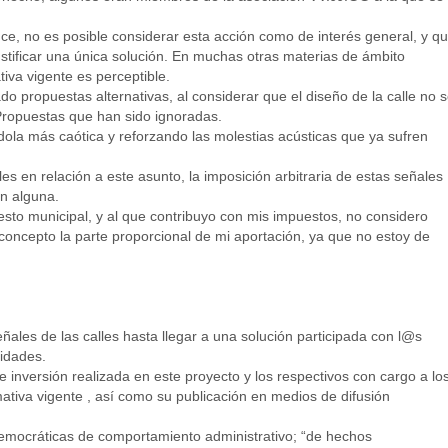
ce, no es posible considerar esta acción como de interés general, y q
justificar una única solución. En muchas otras materias de ámbito
iva vigente es perceptible.
o propuestas alternativas, al considerar que el diseño de la calle no 
 Propuestas que han sido ignoradas.
dola más caótica y reforzando las molestias acústicas que ya sufren
es en relación a este asunto, la imposición arbitraria de estas señales
n alguna.
esto municipal, y al que contribuyo con mis impuestos, no considero
 concepto la parte proporcional de mi aportación, ya que no estoy de
eñales de las calles hasta llegar a una solución participada con l@s
idades.
e inversión realizada en este proyecto y los respectivos con cargo a lo
tiva vigente , así como su publicación en medios de difusión
emocráticas de comportamiento administrativo; “de hechos