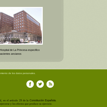
 Hospital de La Princesa especifico
pacientes ancianos
amiento de los datos personales.
Constitución Española
, en el artículo 29 de la
.
jercerse y los efectos que produce su ejercicio.