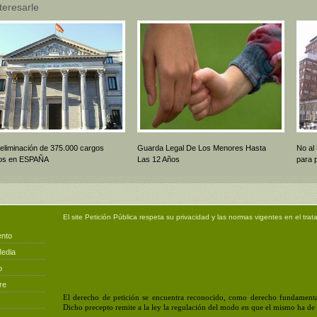
teresarle
 eliminación de 375.000 cargos
Guarda Legal De Los Menores Hasta
No al
icos en ESPAÑA
Las 12 Años
para 
El site
Petición Pública
respeta su privacidad y las normas vigentes en el trat
ento
Media
o
re
El derecho de petición se encuentra reconocido, como derecho fundamental
Dicho precepto remite a la ley la regulación del modo en que el mismo ha de e