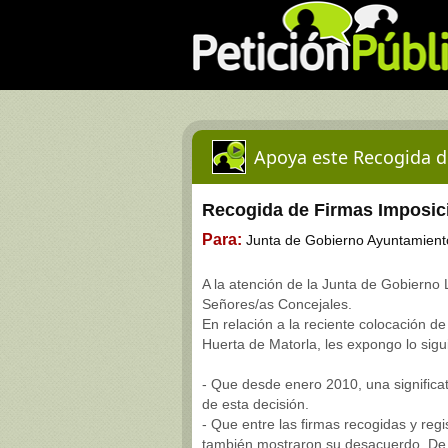
Apoya este Recogida d
Recogida de Firmas Imposici
Para:
Junta de Gobierno Ayuntamiento
A la atención de la Junta de Gobierno
Señores/as Concejales.
En relación a la reciente colocación d
Huerta de Matorla, les expongo lo sigu
- Que desde enero 2010, una signific
de esta decisión.
- Que entre las firmas recogidas y regi
también mostraron su desacuerdo. De 