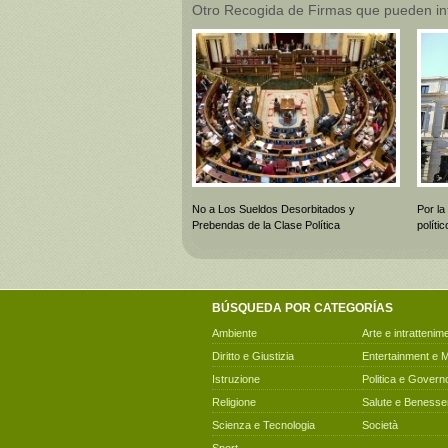
Otro Recogida de Firmas que pueden in
No a Los Sueldos Desorbitados y
Por la
Prebendas de la Clase Política
polít
BÚSQUEDA POR CATEGORÍAS
Ambiente
Arte e intrattenim
Diritto e Giustizia
Entertainment e 
Istruzione
Politica e Govern
Religione
Salute e Benesse
Scienza e Tecnologia
Società