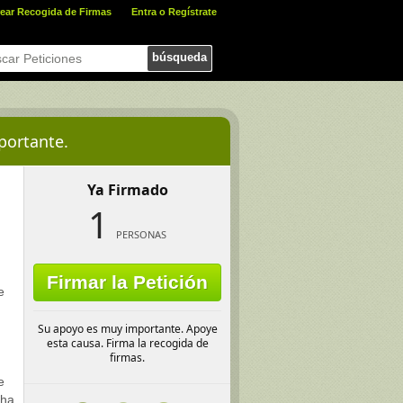
ear Recogida de Firmas
Entra o Regístrate
búsqueda
portante.
Ya Firmado
1
PERSONAS
Firmar la Petición
e
Su apoyo es muy importante. Apoye
esta causa. Firma la recogida de
firmas.
e
 ha