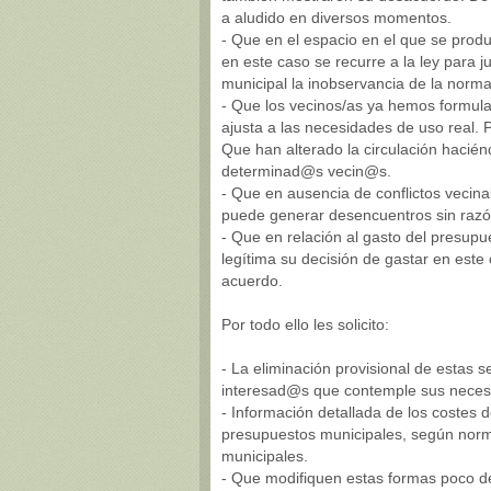
a aludido en diversos momentos.
- Que en el espacio en el que se produ
en este caso se recurre a la ley para 
municipal la inobservancia de la normat
- Que los vecinos/as ya hemos formulad
ajusta a las necesidades de uso real.
Que han alterado la circulación hacién
determinad@s vecin@s.
- Que en ausencia de conflictos vecinal
puede generar desencuentros sin razó
- Que en relación al gasto del presupu
legítima su decisión de gastar en este
acuerdo.
Por todo ello les solicito:
- La eliminación provisional de estas s
interesad@s que contemple sus neces
- Información detallada de los costes d
presupuestos municipales, según norma
municipales.
- Que modifiquen estas formas poco d