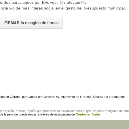
erdos participados por l@s vecin@s afectad@s.
cia y/o de más interés social en el gasto del presupuesto municipal.
FIRMAR la recogida de firmas
fico en Gerena
, para Junta de Gobierno Ayuntamiento de Gerena (Sevilla) fue creada por:
eb
Petición Pública España
que proporciona alojamiento online gratuito para
recogidas de fir
 de la petición puede enviar a través de esta página de
Contactar Autor