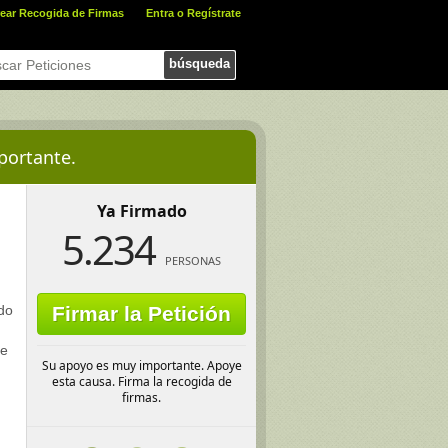
ear Recogida de Firmas
Entra o Regístrate
búsqueda
portante.
Ya Firmado
5.234
PERSONAS
do
Firmar la Petición
se
Su apoyo es muy importante. Apoye
esta causa. Firma la recogida de
firmas.