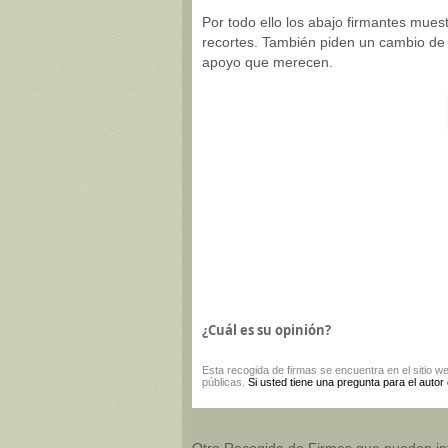
Por todo ello los abajo firmantes mue
recortes. También piden un cambio de 
apoyo que merecen.
¿Cuál es su opinión?
Esta
recogida de firmas
se encuentra en el sitio w
públicas.
Si usted tiene una pregunta para el autor
Otro Recogida de Firmas que pueden in