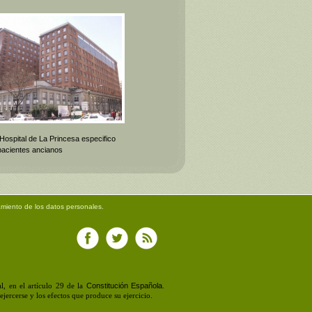
 Hospital de La Princesa especifico
pacientes ancianos
amiento de los datos personales.
Constitución Española
, en el artículo 29 de la
.
jercerse y los efectos que produce su ejercicio.