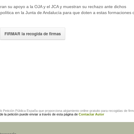
stran su apoyo a la OJA y el JCA y muestran su rechazo ante dichos
política en la Junta de Andalucía para que doten a estas formaciones 
FIRMAR la recogida de firmas
eb
Petición Pública España
que proporciona alojamiento online gratuito para
recogidas de fir
 de la petición puede enviar a través de esta página de
Contactar Autor
teresarle