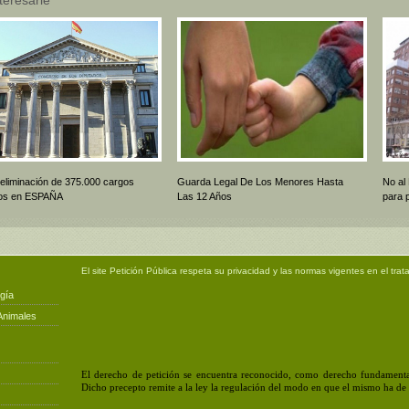
 eliminación de 375.000 cargos
Guarda Legal De Los Menores Hasta
No al
icos en ESPAÑA
Las 12 Años
para 
El site
Petición Pública
respeta su privacidad y las normas vigentes en el trat
gía
Animales
El derecho de petición se encuentra reconocido, como derecho fundamental
Dicho precepto remite a la ley la regulación del modo en que el mismo ha de e