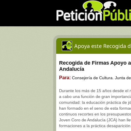
Apoya este Recogida d
Recogida de Firmas Apoyo a
Andalucía
Para:
Consejería de Cultura. Junta de
Durante los más de 15 años desde el n
a cabo una función de gran importanci
comunidad: la educación práctica de j
han formado en el seno de esta forma
continuos recortes en los presupuesto
Joven Coro de Andalucía (JCA) han ll
formaciones a la práctica desaparición