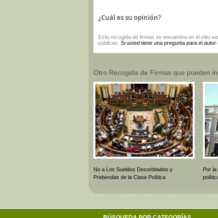
¿Cuál es su opinión?
Esta
recogida de firmas
se encuentra en el sitio w
públicas.
Si usted tiene una pregunta para el autor
Otro Recogida de Firmas que pueden in
No a Los Sueldos Desorbitados y
Por la
Prebendas de la Clase Política
polít
BÚSQUEDA POR CATEGORÍAS