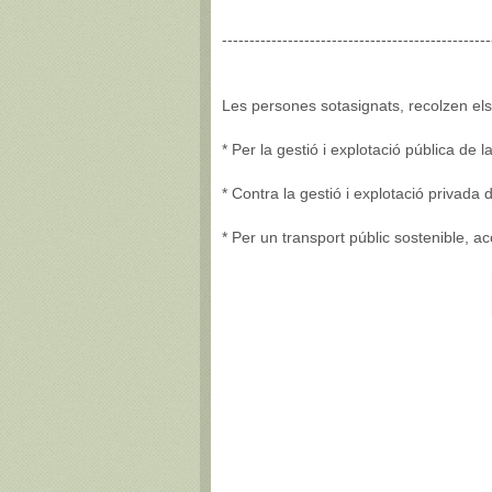
-------------------------------------------------
Les persones sotasignats, recolzen e
* Per la gestió i explotació pública de
* Contra la gestió i explotació privada
* Per un transport públic sostenible, ac