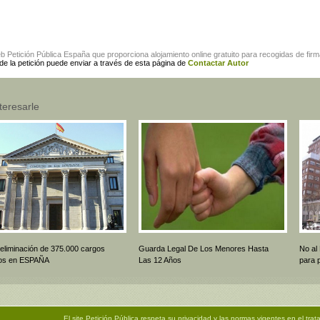
eb
Petición Pública España
que proporciona alojamiento online gratuito para
recogidas de fir
 de la petición puede enviar a través de esta página de
Contactar Autor
teresarle
 eliminación de 375.000 cargos
Guarda Legal De Los Menores Hasta
No al
icos en ESPAÑA
Las 12 Años
para 
El site
Petición Pública
respeta su privacidad y las normas vigentes en el trat