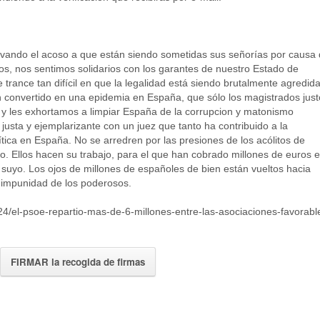
ando el acoso a que están siendo sometidas sus señorías por causa
s, nos sentimos solidarios con los garantes de nuestro Estado de
rance tan difícil en que la legalidad está siendo brutalmente agredida
n convertido en una epidemia en España, que sólo los magistrados just
s y les exhortamos a limpiar España de la corrupcion y matonismo
usta y ejemplarizante con un juez que tanto ha contribuido a la
lítica en España. No se arredren por las presiones de los acólitos de
. Ellos hacen su trabajo, para el que han cobrado millones de euros 
suyo. Los ojos de millones de españoles de bien están vueltos hacia
a impunidad de los poderosos.
/24/el-psoe-repartio-mas-de-6-millones-entre-las-asociaciones-favorabl
FIRMAR la recogida de firmas