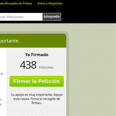
ear Recogida de Firmas
Entra o Regístrate
búsqueda
portante.
Ya Firmado
438
PERSONAS
ra
Firmar la Petición
s
Su apoyo es muy importante. Apoye
esta causa. Firma la recogida de
o
firmas.
Y