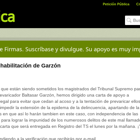
Petición Pública
Cr
e Firmas. Suscríbase y divulgue. Su apoyo es muy im
nhabilitación de Garzón
la que están siendo sometidos los magistrados del Tribunal Supremo pa
revaricador Baltasar Garzón, hemos dirigido una carta de apoyo a
gal para evitar que cedan al acoso y a la tentación de prevaricar ello
 impedir la extensión de la epidema de la delincuencia, apartando de la
s en que así lo harán tambien en este caso, con independencia de las
 para lograr la impunidad de los numerosos delitos de este mal llamad
a carta que será entregada en Registro del TS el lunes por la mañana. ¡
diendo a la verificación que recibirás por e-mail.