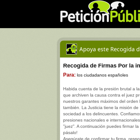
Apoya este Recogida d
Recogida de Firmas Por la i
Para:
los ciudadanos españoles
Habida cuenta de la presión brutal a 
que archiven la causa contra el juez p
nuestros garantes máximos del orden le
también. La Justicia tiene la misión de
sociedad a los delincuentes. Confiamo
presiones nacionales e internacionales
"juez". A continuación puedes firmar l
pásalo!
Asegúrate de confirmar tu firma, respon