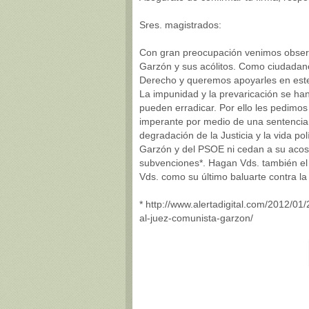
Sres. magistrados:
Con gran preocupación venimos observ
Garzón y sus acólitos. Como ciudadano
Derecho y queremos apoyarles en este t
La impunidad y la prevaricación se ha
pueden erradicar. Por ello les pedimo
imperante por medio de una sentencia j
degradación de la Justicia y la vida po
Garzón y del PSOE ni cedan a su acoso
subvenciones*. Hagan Vds. también el 
Vds. como su último baluarte contra l
* http://www.alertadigital.com/2012/01
al-juez-comunista-garzon/