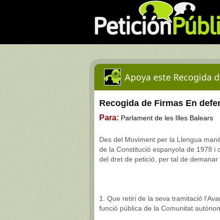
Apoya este Recogida d
Recogida de Firmas En defens
Para:
Parlament de les Illes Balears
Des del Moviment per la Llengua manifes
de la Constitució espanyola de 1978 i
del dret de petició, per tal de demanar 
1. Que retiri de la seva tramitació l'Av
funció pública de la Comunitat autònoma