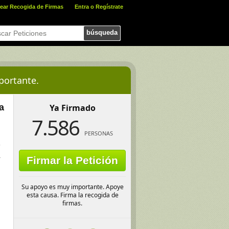
ear Recogida de Firmas
Entra o Regístrate
búsqueda
portante.
a
Ya Firmado
7.586
PERSONAS
9
a
Firmar la Petición
Su apoyo es muy importante. Apoye
esta causa. Firma la recogida de
firmas.