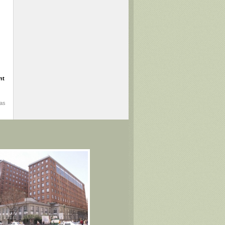
nt
mas