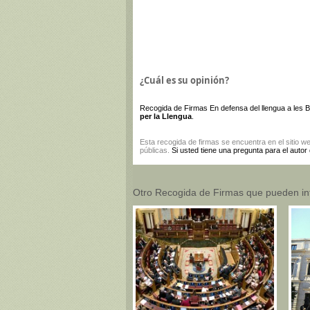
¿Cuál es su opinión?
Recogida de Firmas En defensa del llengua a les B
per la Llengua
.
Esta
recogida de firmas
se encuentra en el sitio w
públicas.
Si usted tiene una pregunta para el autor
Otro Recogida de Firmas que pueden in