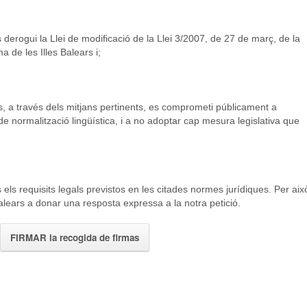
s derogui la Llei de modificació de la Llei 3/2007, de 27 de març, de la
 de les Illes Balears i;
rs, a través dels mitjans pertinents, es comprometi públicament a
 de normalització lingüística, i a no adoptar cap mesura legislativa que
ls requisits legals previstos en les citades normes jurídiques. Per aix
Balears a donar una resposta expressa a la notra petició.
FIRMAR la recogida de firmas