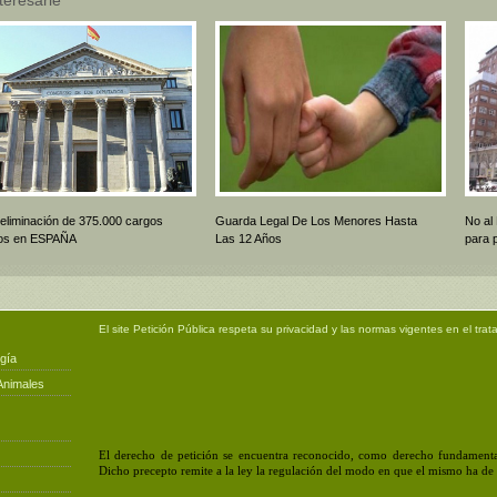
 eliminación de 375.000 cargos
Guarda Legal De Los Menores Hasta
No al
icos en ESPAÑA
Las 12 Años
para 
El site
Petición Pública
respeta su privacidad y las normas vigentes en el trat
gía
Animales
El derecho de petición se encuentra reconocido, como derecho fundamental
Dicho precepto remite a la ley la regulación del modo en que el mismo ha de e