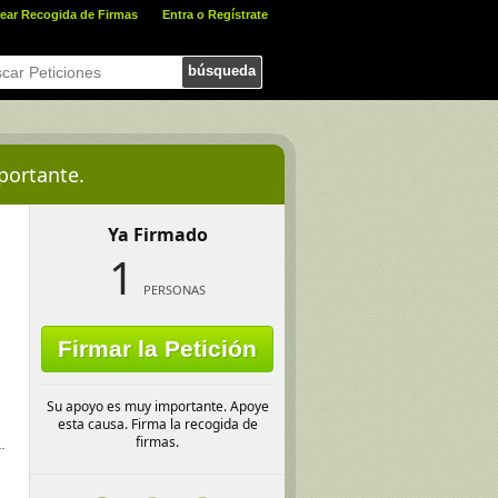
ear Recogida de Firmas
Entra o Regístrate
búsqueda
portante.
Ya Firmado
1
PERSONAS
Firmar la Petición
Su apoyo es muy importante. Apoye
esta causa. Firma la recogida de
firmas.
.