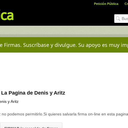
Petición Pública
Cr
e Firmas. Suscríbase y divulgue. Su apoyo es muy im
La Pagina de Denis y Aritz
nis y Aritz
 no podemos permitirlo.Si quieres salvarla firma on-line en esta pagina