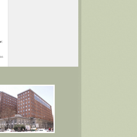
r:
mas