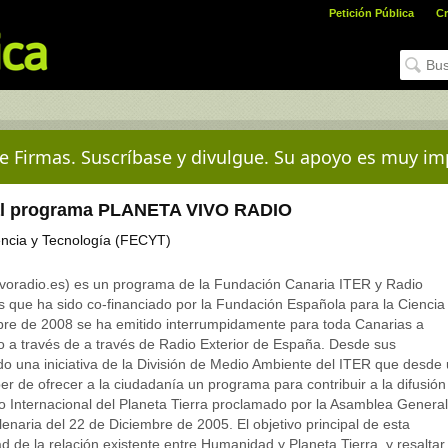
Petición Pública
Cr
e Firmas. Suscríbase y divulgue. Su apoyo es muy im
al programa PLANETA VIVO RADIO
ncia y Tecnología (FECYT)
radio.es) es un programa de la Fundación Canaria ITER y Radio
que ha sido co-financiado por la Fundación Española para la Ciencia
re de 2008 se ha emitido interrumpidamente para toda Canarias a
o a través de a través de Radio Exterior de España. Desde sus
do una iniciativa de la División de Medio Ambiente del ITER que desde
er de ofrecer a la ciudadanía un programa para contribuir a la difusión
ño Internacional del Planeta Tierra proclamado por la Asamblea General
enaria del 22 de Diciembre de 2005. El objetivo principal de esta
d de la relación existente entre Humanidad y Planeta Tierra, y resaltar 