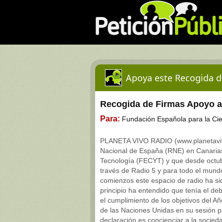
Apoya este Recogida d
Recogida de Firmas Apoyo 
Para:
Fundación Española para la Cie
PLANETA VIVO RADIO (www.planetavivo
Nacional de España (RNE) en Canarias 
Tecnología (FECYT) y que desde octub
través de Radio 5 y para todo el mund
comienzos este espacio de radio ha si
principio ha entendido que tenía el deb
el cumplimiento de los objetivos del A
de las Naciones Unidas en su sesión pl
declaración es concienciar a la socieda