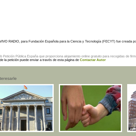
A VIVO RADIO
, para Fundación Española para la Ciencia y Tecnología (FECYT) fue creada po
eb
Petición Pública España
que proporciona alojamiento online gratuito para
recogidas de fir
 de la petición puede enviar a través de esta página de
Contactar Autor
teresarle