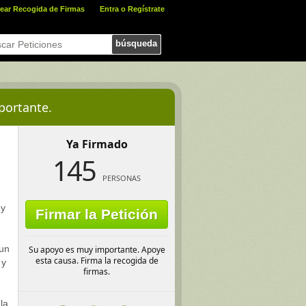
ear Recogida de Firmas
Entra o Regístrate
búsqueda
portante.
Ya Firmado
145
PERSONAS
 y
Firmar la Petición
 un
Su apoyo es muy importante. Apoye
esta causa. Firma la recogida de
 y
firmas.
la