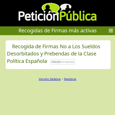
Recogidas de Firmas más activas
Recogida de Firmas No a Los Sueldos
Desorbitados y Prebendas de la Clase
Política Española
436328
firmantes
-
Versión Desktop
Regístrar