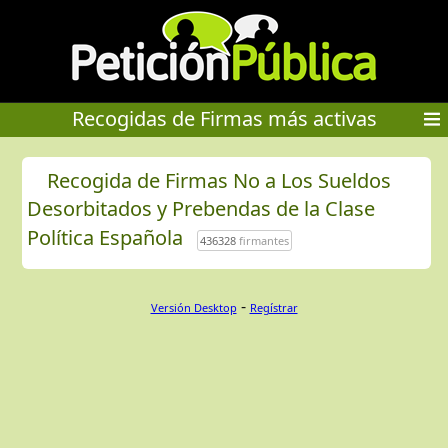
Recogidas de Firmas más activas
Recogida de Firmas No a Los Sueldos
Desorbitados y Prebendas de la Clase
Política Española
436328
firmantes
-
Versión Desktop
Regístrar