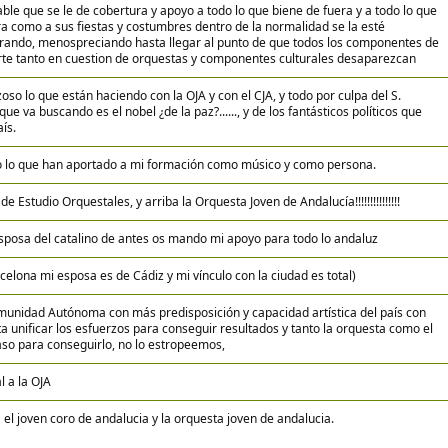
le que se le de cobertura y apoyo a todo lo que biene de fuera y a todo lo que
tra como a sus fiestas y costumbres dentro de la normalidad se la esté
orando, menospreciando hasta llegar al punto de que todos los componentes de
arte tanto en cuestion de orquestas y componentes culturales desaparezcan
o lo que están haciendo con la OJA y con el CJA, y todo por culpa del S.
ue va buscando es el nobel ¿de la paz?......, y de los fantásticos políticos que
ís.
o lo que han aportado a mi formación como músico y como persona.
 Estudio Orquestales, y arriba la Orquesta Joven de Andalucía!!!!!!!!!!!!!!!
posa del catalino de antes os mando mi apoyo para todo lo andaluz
elona mi esposa es de Cádiz y mi vínculo con la ciudad es total)
munidad Autónoma con más predisposición y capacidad artística del país con
lta unificar los esfuerzos para conseguir resultados y tanto la orquesta como el
aso para conseguirlo, no lo estropeemos,
l a la OJA
el joven coro de andalucia y la orquesta joven de andalucia.