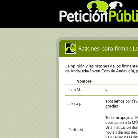
Razones para firmar. Lo
La opinión y las razones de los firmant
, 
de Andalucia/Joven Coro de Andalucía
Nombre
Juan M.
y
apostemos por favor
africa j.
gracias
Todo mi apoyo al M
aportación a la MÚ
Una institución d
Pedro M.
hoy en día nos de
San Telmo pasarán u