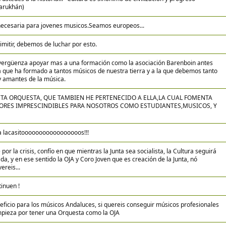
Sarukhán)
necesaria para jovenes musicos.Seamos europeos...
mitir, debemos de luchar por esto.
vergüenza apoyar mas a una formación como la asociación Barenboin antes
 que ha formado a tantos músicos de nuestra tierra y a la que debemos tanto
y amantes de la música.
STA ORQUESTA, QUE TAMBIEN HE PERTENECIDO A ELLA,LA CUAL FOMENTA
LORES IMPRESCINDIBLES PARA NOSOTROS COMO ESTUDIANTES,MUSICOS, Y
 lacasitooooooooooooooooos!!!
por la crisis, confío en que mientras la Junta sea socialista, la Cultura seguirá
a, y en ese sentido la OJA y Coro Joven que es creación de la Junta, nó
ereis...
tinuen !
eficio para los músicos Andaluces, si quereis conseguir músicos profesionales
mpieza por tener una Orquesta como la OJA