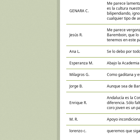
Me parece lamentab
es la cultura nues
GENARA C.
bilipendiando, ign
cualquier tipo de 
Me parece vergonzos
Jesús R.
Baremboin, que lo q
tenemos en este pa
Ana L.
Se lo debo por tod
Esperanza M.
Abajo la Academia de
Milagros G.
Como gaditana y es
Jorge B.
Aunque sea de Barc
Andalucía es la Co
Enrique R.
diferencia. Sólo fa
coro joven es un p
M. R.
Apoyo incondiciona
lorenzo c.
queremos que siga 