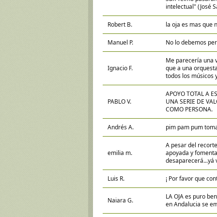
intelectual" (José 
Robert B.
la oja es mas que 
Manuel P.
No lo debemos peri
Me parecería una 
Ignacio F.
que a una orquesta
todos los músicos 
APOYO TOTAL A E
PABLO V.
UNA SERIE DE VA
COMO PERSONA.
Andrés A.
pim pam pum toma
A pesar del recorte 
emilia m.
apoyada y fomentad
desaparecerá...yá v
Luis R.
¡ Por favor que con
LA OJA es puro ben
Naiara G.
en Andalucia se e