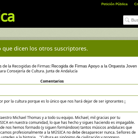
Petición Pública
Cr
 que dicen los otros suscriptores.
es de la Recogidas de Firmas:
Recogida de Firmas Apoyo a la Orquesta Joven
para Consejería de Cultura. Junta de Andalucía
Comentarios
 por la cultura porque es lo único que nos hará dejar de ser ignorantes ¡
aestro Michael Thomas y a todo su equipo. Michael, mil gracias por tu
SICA en nuestra comunidad, lo que has hecho y sigues haciendo es impagable.
onde nos hemos formado (y siguen formándose) tantos músicos andaluces que
dicamos profesionalmente a la MÚSICA no debe desaparecer nunca. Señores de
stedes a la historia... "Cultura es sinónimo de civilización y progreso