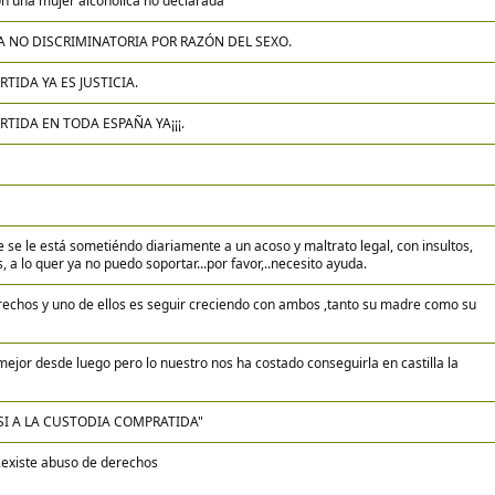
con una mujer alcohólica no declarada
A NO DISCRIMINATORIA POR RAZÓN DEL SEXO.
IDA YA ES JUSTICIA.
TIDA EN TODA ESPAÑA YA¡¡¡.
 se le está sometiéndo diariamente a un acoso y maltrato legal, con insultos,
 a lo quer ya no puedo soportar...por favor,..necesito ayuda.
erechos y uno de ellos es seguir creciendo con ambos ,tanto su madre como su
 mejor desde luego pero lo nuestro nos ha costado conseguirla en castilla la
y "SI A LA CUSTODIA COMPRATIDA"
 ,existe abuso de derechos