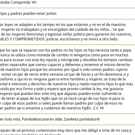
ustodia Compartida YA!
hijos y padres puedan estar juntos
as leyes se adapten a los tiempis en los que estamos y no en el de nuestros
 mujeres no trabajaban y se encargaban del cuidado de los niños... Se que
 de las mujeres feministas y egoistas señor politico pero ganareis los nuestros,
ES Y COMPROMETIDOS. Justicia, escúchanos y no mires a otro lado.
ue los que se separan son los padres no los hijos un hijo necesita tanto a papa
nunca se utiliza como moneda de cambio ni venganza como pasa en muchos
io para acavar con esta ley injusta y retrograda y obsoleta los tiempos cambian
adres separados que somos capaces y debemos y tenemos el mismo derecho
de nuestros hijos porque los amamos por igual o solo somos padres cajeros
 visitar un par de veces entre semana un par de horas y un fin desemana si y
 señores a qui no es ninguna guerra entre hombres y mujeres se trata de la
ental e intereses y derechos de nuestros hijos y repito nuestros hijos lo que mas
do.por eso Firmo y pido y espero que pronto cambie la ley, me gustaria
 mujeres que puedan leer este msj que algunas pueden estar sufriendo la
a de tener al papa de sus hij@s que no se hace cargo de sus hijos ni pasa la
r culpa de esos padres si seles puede llamar padres por culpa de esos no
r padres qe si amamos y cuidamos de nuestros hij@s ..C.C YA
n hala nola, Parekidetasunaren alde, Zainketa partekaturik
espues de un proceso contencioso muy duro que me obligó a irme de mi casa y