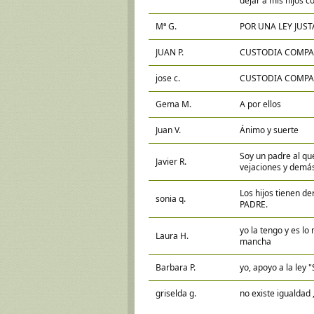
dejar a mis hijos 
Mª G.
POR UNA LEY JUST
JUAN P.
CUSTODIA COMPART
jose c.
CUSTODIA COMPAR
Gema M.
A por ellos
Juan V.
Ánimo y suerte
Soy un padre al que
Javier R.
vejaciones y demás,
Los hijos tienen d
sonia q.
PADRE.
yo la tengo y es lo
Laura H.
mancha
Barbara P.
yo, apoyo a la le
griselda g.
no existe igualdad