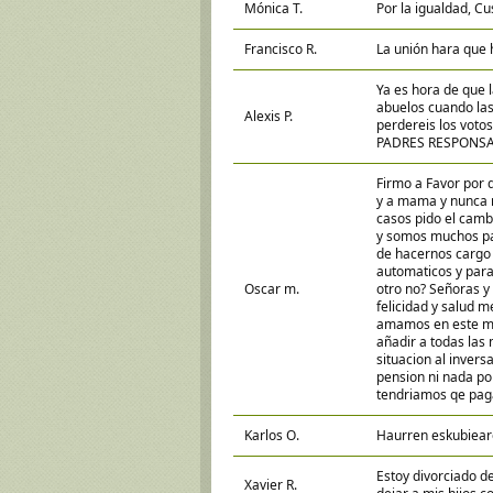
Mónica T.
Por la igualdad, C
Francisco R.
La unión hara que 
Ya es hora de que l
abuelos cuando las
Alexis P.
perdereis los votos
PADRES RESPONSABL
Firmo a Favor por q
y a mama y nunca 
casos pido el camb
y somos muchos p
de hacernos cargo 
automaticos y para
Oscar m.
otro no? Señoras y
felicidad y salud m
amamos en este mun
añadir a todas las
situacion al invers
pension ni nada po
tendriamos qe paga
Karlos O.
Haurren eskubieare
Estoy divorciado d
Xavier R.