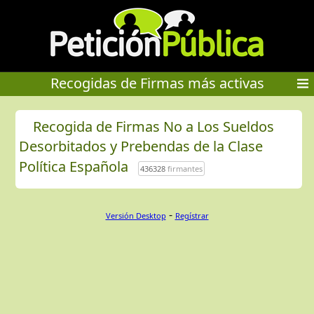
Recogidas de Firmas más activas
Recogida de Firmas No a Los Sueldos
Desorbitados y Prebendas de la Clase
Política Española
436328
firmantes
-
Versión Desktop
Regístrar