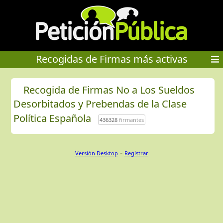
Recogidas de Firmas más activas
Recogida de Firmas No a Los Sueldos
Desorbitados y Prebendas de la Clase
Política Española
436328
firmantes
-
Versión Desktop
Regístrar