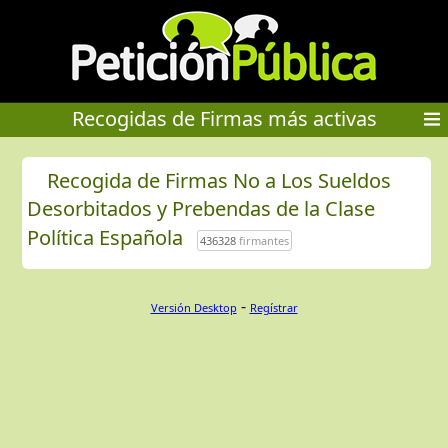
Recogidas de Firmas más activas
Recogida de Firmas No a Los Sueldos
Desorbitados y Prebendas de la Clase
Política Española
436328
firmantes
-
Versión Desktop
Regístrar