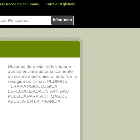
ear Recogida de Firmas
Entra o Regístrate
búsqueda
Después de enviar el formulario
que se enviará automáticamente
un correo electrónico al autor de la
recogida de firmas: PEDIMOS
TERAPIA PSICOLOGICA
ESPECIALIZADA EN SANIDAD
PUBLICA PARA VÍCTIMAS DE
ABUSOS EN LA INFANCIA