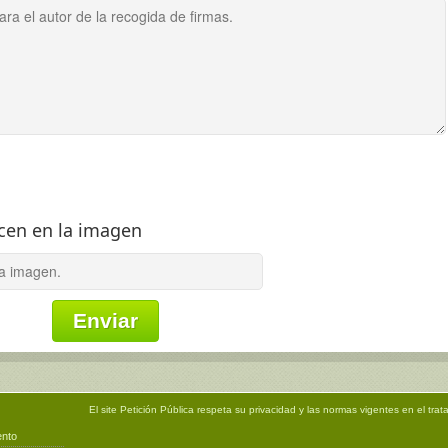
ecen en la imagen
El site
Petición Pública
respeta su privacidad y las normas vigentes en el trat
ento