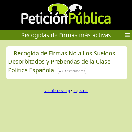
Recogidas de Firmas más activas
Recogida de Firmas No a Los Sueldos
Desorbitados y Prebendas de la Clase
Política Española
436328
firmantes
-
Versión Desktop
Regístrar