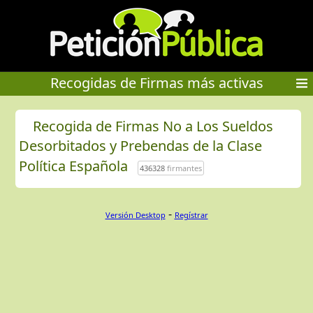
Recogidas de Firmas más activas
Recogida de Firmas No a Los Sueldos
Desorbitados y Prebendas de la Clase
Política Española
436328
firmantes
-
Versión Desktop
Regístrar