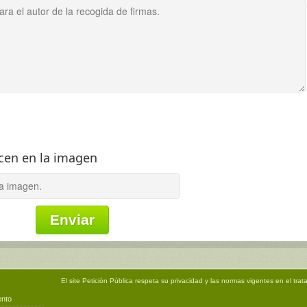
ecen en la imagen
El site
Petición Pública
respeta su privacidad y las normas vigentes en el trat
ento