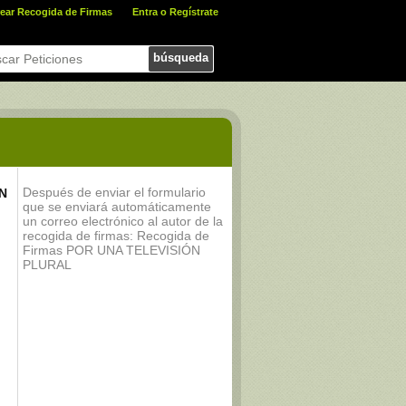
ear Recogida de Firmas
Entra o Regístrate
búsqueda
Después de enviar el formulario
ÓN
que se enviará automáticamente
un correo electrónico al autor de la
recogida de firmas: Recogida de
Firmas POR UNA TELEVISIÓN
PLURAL