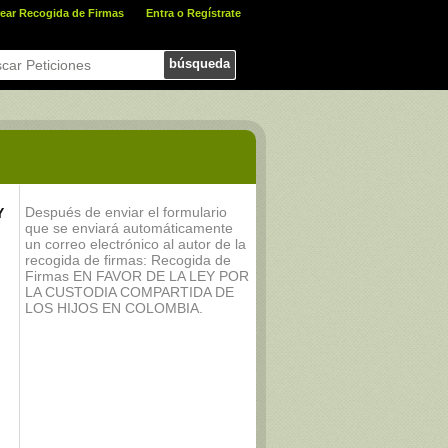
ear Recogida de Firmas
Entra o Regístrate
búsqueda
Después de enviar el formulario
Y
que se enviará automáticamente
un correo electrónico al autor de la
recogida de firmas: Recogida de
Firmas EN FAVOR DE LA LEY POR
LA CUSTODIA COMPARTIDA DE
LOS HIJOS EN COLOMBIA.