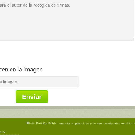
ecen en la imagen
El site
Petición Pública
respeta su privacidad y las normas vigentes en el trat
ento