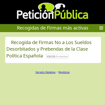
Recogidas de Firmas más activas
Recogida de Firmas No a Los Sueldos
Desorbitados y Prebendas de la Clase
Política Española
436328
firmantes
-
Versión Desktop
Regístrar