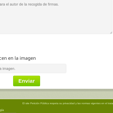
ecen en la imagen
El site
Petición Pública
respeta su privacidad y las normas vigentes en el trat
gía