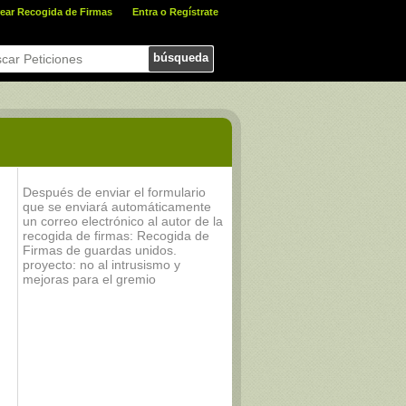
ear Recogida de Firmas
Entra o Regístrate
búsqueda
Después de enviar el formulario
que se enviará automáticamente
un correo electrónico al autor de la
recogida de firmas: Recogida de
Firmas de guardas unidos.
proyecto: no al intrusismo y
mejoras para el gremio