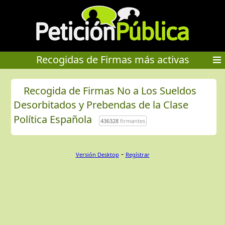
Recogidas de Firmas más activas
Recogida de Firmas No a Los Sueldos
Desorbitados y Prebendas de la Clase
Política Española
436328
firmantes
-
Versión Desktop
Regístrar