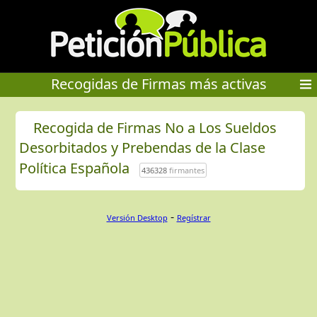
Recogidas de Firmas más activas
Recogida de Firmas No a Los Sueldos
Desorbitados y Prebendas de la Clase
Política Española
436328
firmantes
-
Versión Desktop
Regístrar