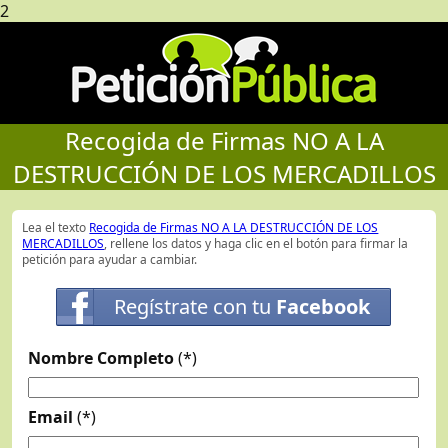
2
Recogida de Firmas NO A LA
DESTRUCCIÓN DE LOS MERCADILLOS
Lea el texto
Recogida de Firmas NO A LA DESTRUCCIÓN DE LOS
MERCADILLOS
, rellene los datos y haga clic en el botón para firmar la
petición para ayudar a cambiar.
Regístrate con tu
Facebook
Nombre Completo
(*)
Email
(*)