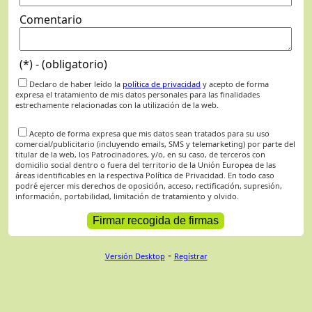
Comentario
(*) - (obligatorio)
Declaro de haber leído la
política de privacidad
y acepto de forma
expresa el tratamiento de mis datos personales para las finalidades
estrechamente relacionadas con la utilización de la web.
Acepto de forma expresa que mis datos sean tratados para su uso
comercial/publicitario (incluyendo emails, SMS y telemarketing) por parte del
titular de la web, los Patrocinadores, y/o, en su caso, de terceros con
domicilio social dentro o fuera del territorio de la Unión Europea de las
áreas identificables en la respectiva Política de Privacidad. En todo caso
podré ejercer mis derechos de oposición, acceso, rectificación, supresión,
información, portabilidad, limitación de tratamiento y olvido.
-
Versión Desktop
Regístrar