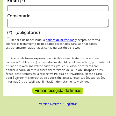
Email
(*)
Comentario
(*) - (obligatorio)
Declaro de haber leído la
política de privacidad
y acepto de forma
expresa el tratamiento de mis datos personales para las finalidades
estrechamente relacionadas con la utilización de la web.
Acepto de forma expresa que mis datos sean tratados para su uso
comercial/publicitario (incluyendo emails, SMS y telemarketing) por parte del
titular de la web, los Patrocinadores, y/o, en su caso, de terceros con
domicilio social dentro o fuera del territorio de la Unión Europea de las
áreas identificables en la respectiva Política de Privacidad. En todo caso
podré ejercer mis derechos de oposición, acceso, rectificación, supresión,
información, portabilidad, limitación de tratamiento y olvido.
-
Versión Desktop
Regístrar