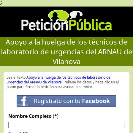
2
Apoyo a la huelga de los técnicos de
laboratorio de urgencias del ARNAU de
Vilanova
Lea el texto
Apoyo a la huelga de los técnicos de laboratorio de
urgencias del ARNAU de Vilanova
, rellene los datos y haga clic en el
botón para firmar la petición para ayudar a cambiar.
Regístrate con tu
Facebook
Nombre Completo
(*)