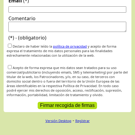
Email
(*)
Comentario
(*) - (obligatorio)
Declaro de haber leído la
política de privacidad
y acepto de forma
expresa el tratamiento de mis datos personales para las finalidades
estrechamente relacionadas con la utilización de la web.
Acepto de forma expresa que mis datos sean tratados para su uso
comercial/publicitario (incluyendo emails, SMS y telemarketing) por parte del
titular de la web, los Patrocinadores, y/o, en su caso, de terceros con
domicilio social dentro o fuera del territorio de la Unión Europea de las
áreas identificables en la respectiva Política de Privacidad. En todo caso
podré ejercer mis derechos de oposición, acceso, rectificación, supresión,
información, portabilidad, limitación de tratamiento y olvido.
-
Versión Desktop
Regístrar