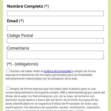
Nombre Completo
(*)
Email
(*)
Código Postal
Comentario
(*) - (obligatorio)
Declaro de haber leído la
política de privacidad
y acepto de forma
expresa el tratamiento de mis datos personales para las finalidades
estrechamente relacionadas con la utilización de la web.
Acepto de forma expresa que mis datos sean tratados para su uso
comercial/publicitario (incluyendo emails, SMS y telemarketing) por parte del
titular de la web, los Patrocinadores, y/o, en su caso, de terceros con
domicilio social dentro o fuera del territorio de la Unión Europea de las
áreas identificables en la respectiva Política de Privacidad. En todo caso
podré ejercer mis derechos de oposición, acceso, rectificación, supresión,
información, portabilidad, limitación de tratamiento y olvido.