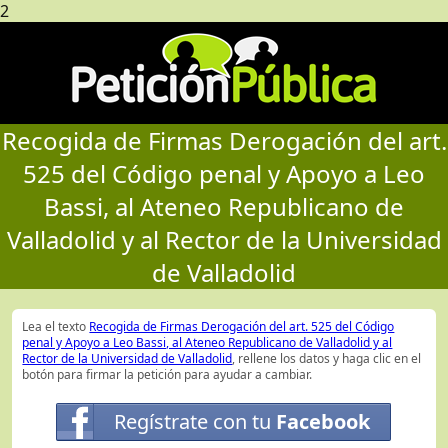
2
Recogida de Firmas Derogación del art.
525 del Código penal y Apoyo a Leo
Bassi, al Ateneo Republicano de
Valladolid y al Rector de la Universidad
de Valladolid
Lea el texto
Recogida de Firmas Derogación del art. 525 del Código
penal y Apoyo a Leo Bassi, al Ateneo Republicano de Valladolid y al
Rector de la Universidad de Valladolid
, rellene los datos y haga clic en el
botón para firmar la petición para ayudar a cambiar.
Regístrate con tu
Facebook