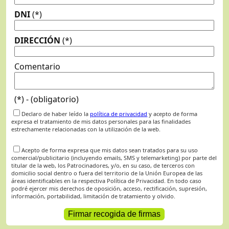
DNI
(*)
DIRECCIÓN
(*)
Comentario
(*) - (obligatorio)
Declaro de haber leído la
política de privacidad
y acepto de forma
expresa el tratamiento de mis datos personales para las finalidades
estrechamente relacionadas con la utilización de la web.
Acepto de forma expresa que mis datos sean tratados para su uso
comercial/publicitario (incluyendo emails, SMS y telemarketing) por parte del
titular de la web, los Patrocinadores, y/o, en su caso, de terceros con
domicilio social dentro o fuera del territorio de la Unión Europea de las
áreas identificables en la respectiva Política de Privacidad. En todo caso
podré ejercer mis derechos de oposición, acceso, rectificación, supresión,
información, portabilidad, limitación de tratamiento y olvido.