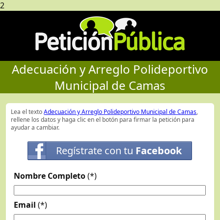
2
Adecuación y Arreglo Polideportivo
Municipal de Camas
Lea el texto
Adecuación y Arreglo Polideportivo Municipal de Camas
,
rellene los datos y haga clic en el botón para firmar la petición para
ayudar a cambiar.
Regístrate con tu
Facebook
Nombre Completo
(*)
Email
(*)