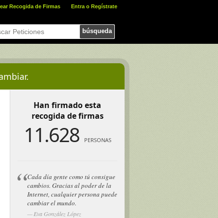
ear Recogida de Firmas
Entra o Regístrate
búsqueda
ambiar.
Han firmado esta
recogida de firmas
11.628
PERSONAS
Cada día gente como tú consigue
cambios. Gracias al poder de la
Internet, cualquier persona puede
cambiar el mundo.
Eva González López