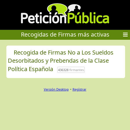
Recogidas de Firmas más activas
Recogida de Firmas No a Los Sueldos
Desorbitados y Prebendas de la Clase
Política Española
436328
firmantes
-
Versión Desktop
Regístrar