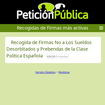
Recogidas de Firmas más activas
Recogida de Firmas No a Los Sueldos
Desorbitados y Prebendas de la Clase
Política Española
436328
firmantes
-
Versión Desktop
Regístrar