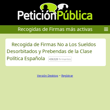
Recogidas de Firmas más activas
Recogida de Firmas No a Los Sueldos
Desorbitados y Prebendas de la Clase
Política Española
436328
firmantes
-
Versión Desktop
Regístrar