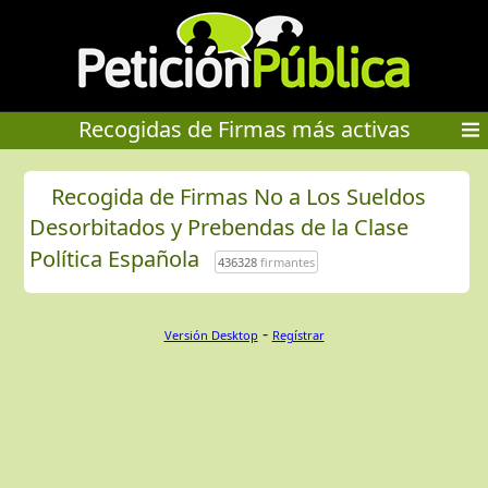
Recogidas de Firmas más activas
Recogida de Firmas No a Los Sueldos
Desorbitados y Prebendas de la Clase
Política Española
436328
firmantes
-
Versión Desktop
Regístrar